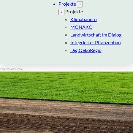
Projekte
›
Projekte
‹
Klimabauern
MONAKO
Landwirtschaft im Dialog
Integrierter Pflanzenbau
DigiOekoRegio