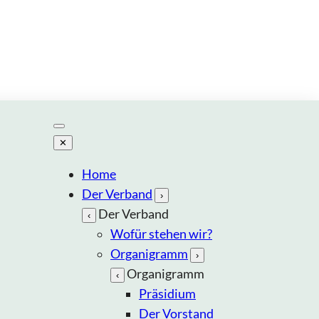
✕
Home
Der Verband
›
Der Verband
‹
Wofür stehen wir?
Organigramm
›
Organigramm
‹
Präsidium
Der Vorstand