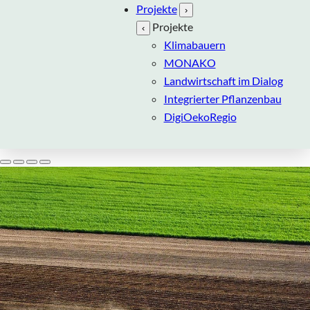
Projekte
›
Projekte
‹
Klimabauern
MONAKO
Landwirtschaft im Dialog
Integrierter Pflanzenbau
DigiOekoRegio