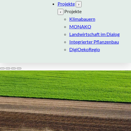
Projekte
›
Projekte
‹
Klimabauern
MONAKO
Landwirtschaft im Dialog
Integrierter Pflanzenbau
DigiOekoRegio