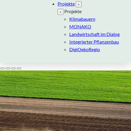
Projekte
›
Projekte
‹
Klimabauern
MONAKO
Landwirtschaft im Dialog
Integrierter Pflanzenbau
DigiOekoRegio