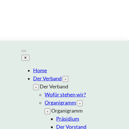
✕
Home
Der Verband
›
Der Verband
‹
Wofür stehen wir?
Organigramm
›
Organigramm
‹
Präsidium
Der Vorstand