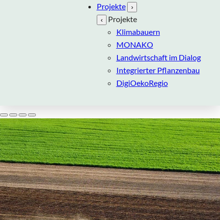
Projekte
›
Projekte
‹
Klimabauern
MONAKO
Landwirtschaft im Dialog
Integrierter Pflanzenbau
DigiOekoRegio