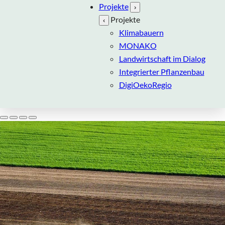
Projekte
›
Projekte
‹
Klimabauern
MONAKO
Landwirtschaft im Dialog
Integrierter Pflanzenbau
DigiOekoRegio