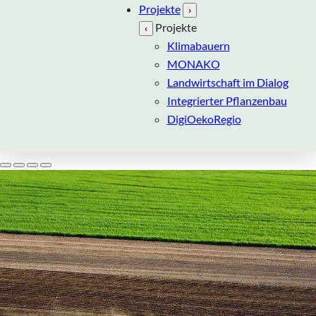
Projekte
›
Projekte
‹
Klimabauern
MONAKO
Landwirtschaft im Dialog
Integrierter Pflanzenbau
DigiOekoRegio