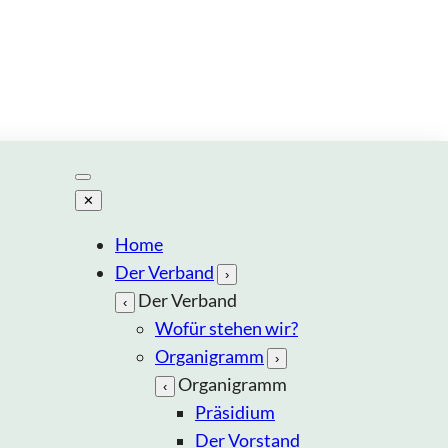
✕
Home
Der Verband
›
Der Verband
‹
Wofür stehen wir?
Organigramm
›
Organigramm
‹
Präsidium
Der Vorstand