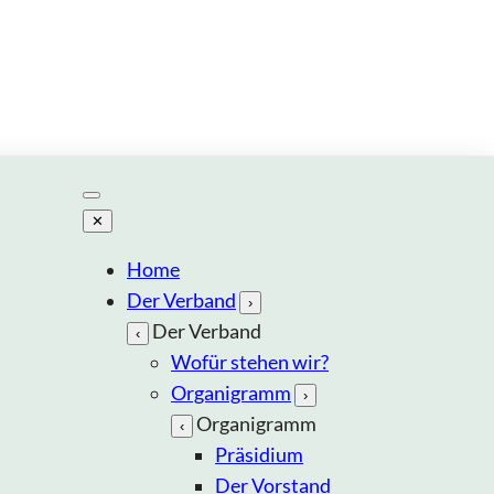
✕
Home
Der Verband
›
Der Verband
‹
Wofür stehen wir?
Organigramm
›
Organigramm
‹
Präsidium
Der Vorstand